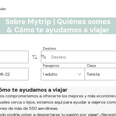
iler
Sobre Mytrip | Quiénes somos
& Cómo te ayudamos a viajar
Destino
Pasajeros
Clase
1 adulto
Turista
ómo te ayudamos a viajar
 nos comprometemos a ofrecerte los mejores y más económic
ueles cerca o lejos, estamos aquí para ayudar a viajeros com
nes de más de 550 aerolíneas.
do podría volver a despertarse tu pasión por viajar! ¿Necesi