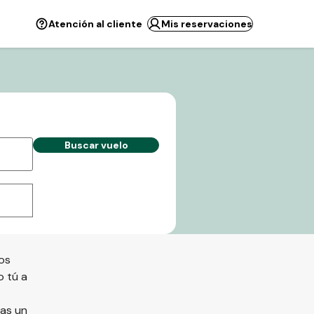
Atención al cliente
Mis reservaciones
Buscar vuelo
os
o tú a
tas un