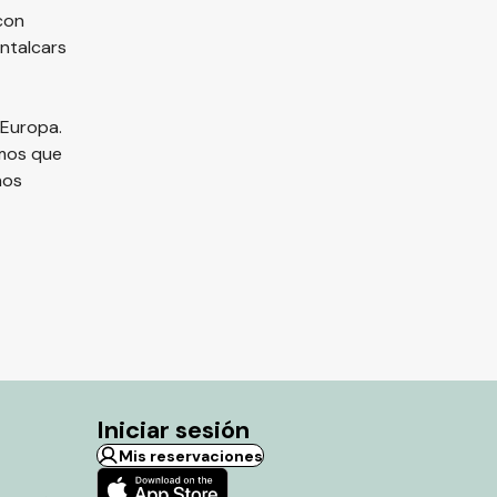
con
ntalcars
 Europa.
emos que
nos
Iniciar sesión
Mis reservaciones